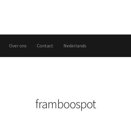
Over ons
Contact
Nederlands
hop
Winkel
framboospot