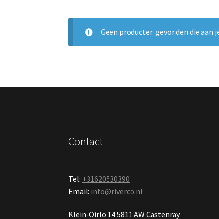
Geen producten gevonden die aan je
Contact
Tel:
+31620530390
Email:
info@riverco.nl
Klein-Oirlo 14 5811 AW Castenray