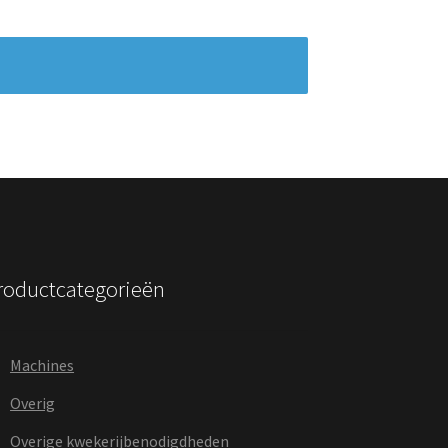
roductcategorieën
Machines
Overig
Overige kwekerijbenodigdheden