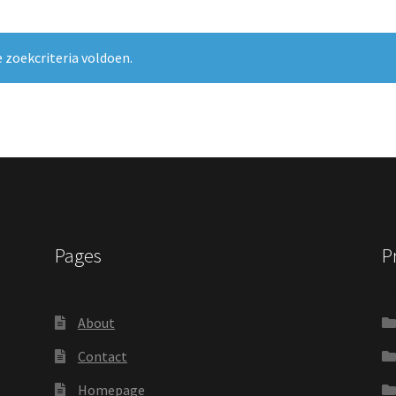
 zoekcriteria voldoen.
Pages
P
About
Contact
Homepage