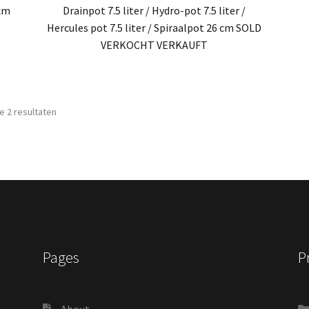
 cm
Drainpot 7.5 liter / Hydro-pot 7.5 liter /
Hercules pot 7.5 liter / Spiraalpot 26 cm SOLD
VERKOCHT VERKAUFT
Gesorteerd
le 2 resultaten
op
nieuwste
Pages
P
About