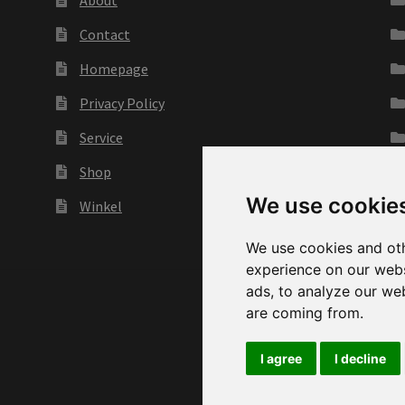
Contact
Homepage
Privacy Policy
Service
Shop
We use cookie
Winkel
We use cookies and oth
experience on our webs
ads, to analyze our web
are coming from.
I agree
I decline