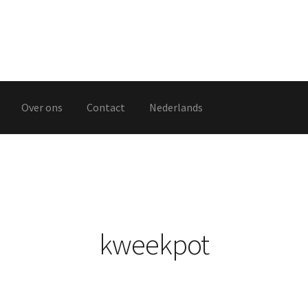
Over ons
Contact
Nederlands
hop
Winkel
kweekpot