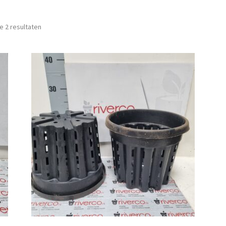
Gesorteerd
le 2 resultaten
op
nieuwste