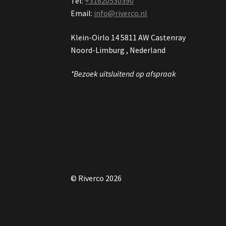
Tel:
+31620530390
Email:
info@riverco.nl
Klein-Oirlo 14 5811 AW Castenray
Noord-Limburg , Nederland
*Bezoek uitsluitend op afspraak
© Riverco 2026