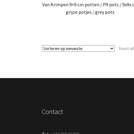
Van Krimpen 9×9 cm potten / P9 pots / 9x9x
grijze potjes / grey pots
Toont al
Contact