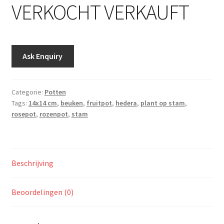
VERKOCHT VERKAUFT
Ask Enquiry
Categorie:
Potten
Tags:
14x14 cm
,
beuken
,
fruitpot
,
hedera
,
plant op stam
,
rosepot
,
rozenpot
,
stam
Beschrijving
Beoordelingen (0)