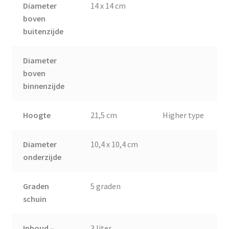
Diameter
14 x 14 cm
boven
buitenzijde
Diameter
boven
binnenzijde
Hoogte
21,5 cm
Higher type
Diameter
10,4 x 10,4 cm
onderzijde
Graden
5 graden
schuin
Inhoud –
3 liter