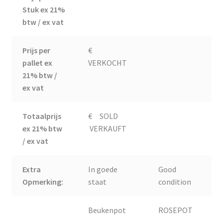
Stuk ex 21%
btw / ex vat
Prijs per
€
pallet ex
VERKOCHT
21% btw /
ex vat
Totaalprijs
€ SOLD
ex 21% btw
VERKAUFT
/ ex vat
Extra
In goede
Good
Opmerking:
staat
condition
Beukenpot
ROSEPOT