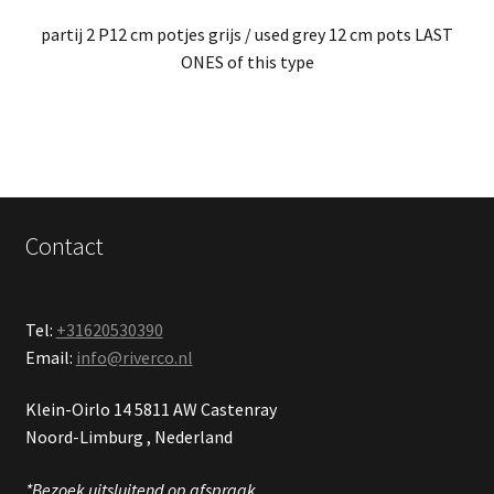
partij 2 P12 cm potjes grijs / used grey 12 cm pots LAST
ONES of this type
Contact
Tel:
+31620530390
Email:
info@riverco.nl
Klein-Oirlo 14 5811 AW Castenray
Noord-Limburg , Nederland
*Bezoek uitsluitend op afspraak