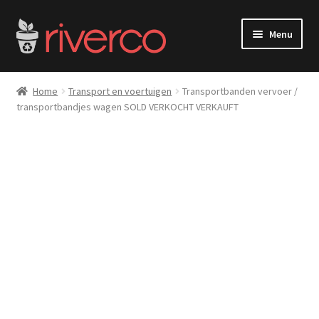
Ga
Ga
Menu
door
naar
naar
de
Home
navigatie
inhoud
Home
Transport en voertuigen
Transportbanden vervoer /
transportbandjes wagen SOLD VERKOCHT VERKAUFT
About
Contact
Privacy Policy
Service
Shop
Winkel